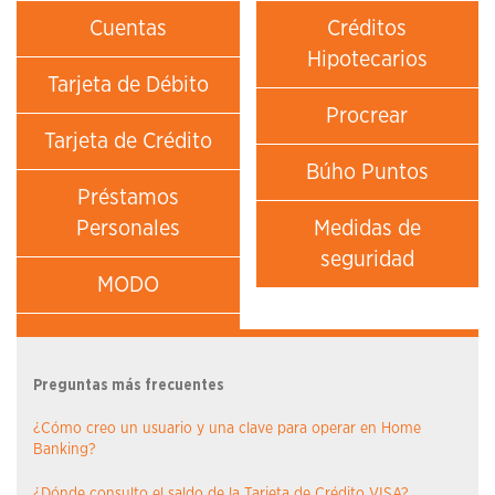
Cuentas
Créditos
Hipotecarios
Tarjeta de Débito
Procrear
Tarjeta de Crédito
Búho Puntos
Préstamos
Personales
Medidas de
seguridad
MODO
Autogestionate
Preguntas más frecuentes
¿Cómo creo un usuario y una clave para operar en Home
Banking?
¿Dónde consulto el saldo de la Tarjeta de Crédito VISA?